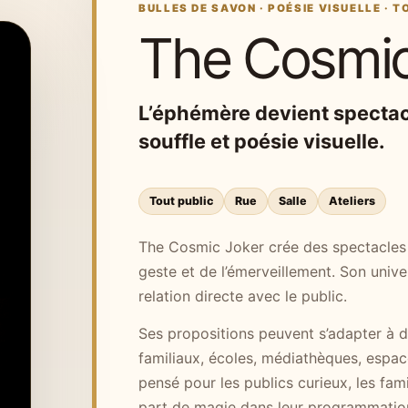
BULLES DE SAVON · POÉSIE VISUELLE · T
The Cosmic
L’éphémère devient spectacl
souffle et poésie visuelle.
Tout public
Rue
Salle
Ateliers
The Cosmic Joker crée des spectacles a
geste et de l’émerveillement. Son unive
relation directe avec le public.
Ses propositions peuvent s’adapter à de
familiaux, écoles, médiathèques, espace
pensé pour les publics curieux, les famil
part de magie dans leur programmatio