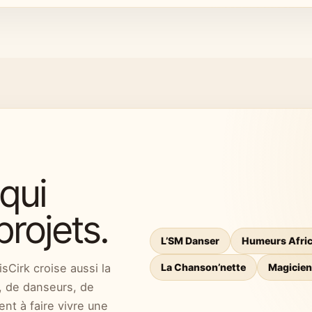
SPECTACLES ASSOCIÉS
Bienvenue chez moi · Sly The Nice ·
Voir les spectacles
Demander
qui
projets.
L’SM Danser
Humeurs Afric
isCirk croise aussi la
La Chanson’nette
Magicien
s, de danseurs, de
ent à faire vivre une