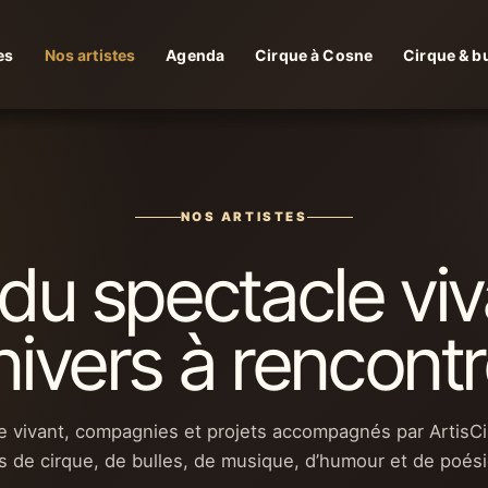
es
Nos artistes
Agenda
Cirque à Cosne
Cirque & bu
NOS ARTISTES
 du spectacle viv
nivers à rencontr
le vivant, compagnies et projets accompagnés par ArtisCi
s de cirque, de bulles, de musique, d’humour et de poésie