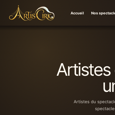
Aller
au
Accueil
Nos spectacl
contenu
Artistes
u
Artistes du spectac
spectacle