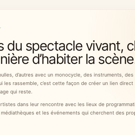
s du spectacle vivant, 
Tout public
Jonglerie
Musique
ière d’habiter la scène
La Compagnie J’ai Balles Aux Mains 
croisée de la jonglerie, du monocycl
bulles, d’autres avec un monocycle, des instruments, de
 les rassemble, c’est cette façon de créer un lien direct 
Ses spectacles s’adressent à un lar
mage qui reste.
présence scénique généreuse et une 
spectateurs.
tistes dans leur rencontre avec les lieux de programmatio
les médiathèques et les événements qui cherchent des pro
DISCIPLINES
Jonglerie · Monocycle · Musique · Hu