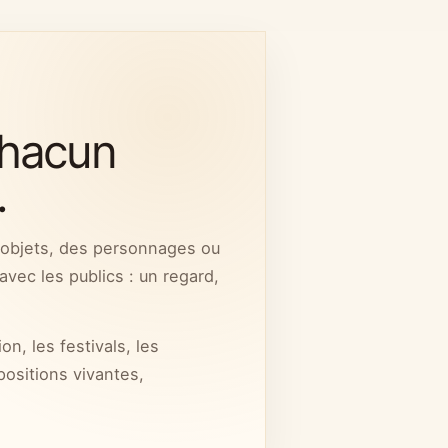
chacun
Humour
Ateliers cirque
.
propose un cirque vivant et populaire, à la
e, de la musique et de l’humour.
s objets, des personnages ou
avec les publics : un regard,
ge public, en salle comme en rue, avec une
relation simple, joyeuse et directe avec les
n, les festivals, les
positions vivantes,
mour · Cirque · Rue · Salle · Ateliers