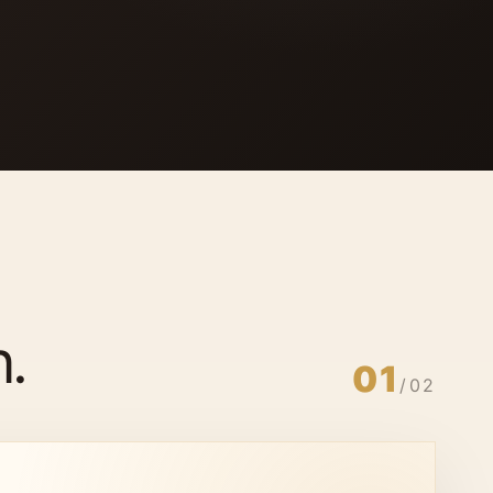
n.
01
/
02