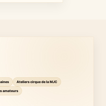
 Dépassement autorisé · Ateliers cirque
 un devis
aines
Ateliers cirque de la MJC
s amateurs