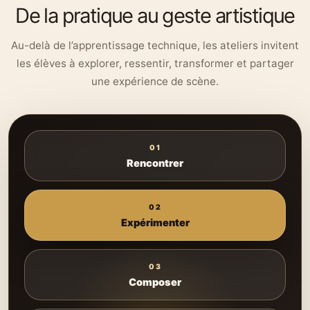
De la pratique au geste artistique
Au-delà de l’apprentissage technique, les ateliers invitent
les élèves à explorer, ressentir, transformer et partager
une expérience de scène.
01
Rencontrer
02
Expérimenter
03
Composer