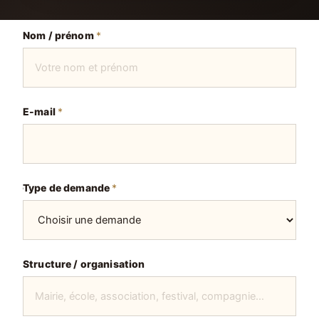
Nom / prénom
*
E-mail
*
d
Type de demande
*
u
d
u
T
y
Structure / organisation
p
e