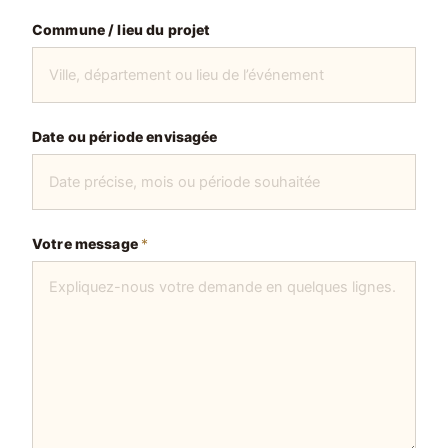
Commune / lieu du projet
p
Date ou période envisagée
é
r
i
o
d
Votre message
*
e
D
a
t
e
C
o
m
m
u
n